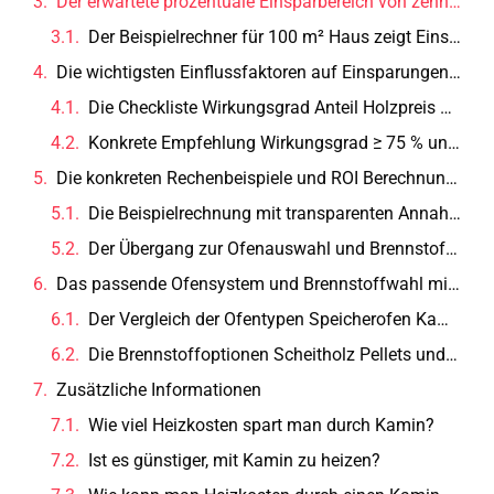
Der erwartete prozentuale Einsparbereich von zehn bis fünfzig Prozent für unterschiedliche Wohnsituationen genau darstellen.
Der Beispielrechner für 100 m² Haus zeigt Einsparungen in Euro und Prozent im Vergleich zu Gasheizung.
Die wichtigsten Einflussfaktoren auf Einsparungen wie Wirkungsgrad Wohnfläche und Holzpreis verständlich erläutern.
Die Checkliste Wirkungsgrad Anteil Holzpreis Nutzerverhalten.
Konkrete Empfehlung Wirkungsgrad ≥ 75 % und trockenes Scheitholz anstreben.
Die konkreten Rechenbeispiele und ROI Berechnungen für durchschnittliche Fälle mit transparenten Annahmen präsentieren.
Die Beispielrechnung mit transparenten Annahmen zu Holzpreis Wirkungsgrad und Amortisationsdauer nachvollziehbar darstellen.
Der Übergang zur Ofenauswahl und Brennstofffrage.
Das passende Ofensystem und Brennstoffwahl mit Vor- und Nachteilen fundiert erklärt zur Entscheidungsfindung liefern.
Der Vergleich der Ofentypen Speicherofen Kaminofen und wasserführender Ofen mit klaren Vor- und Nachteilen.
Die Brennstoffoptionen Scheitholz Pellets und ihre Preise Emissionen und praktische Auswirkungen beschreiben.
Zusätzliche Informationen
Wie viel Heizkosten spart man durch Kamin?
Ist es günstiger, mit Kamin zu heizen?